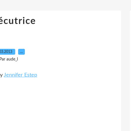
écutrice
03.2013
…
Par aude_l
by
Jennifer Estep