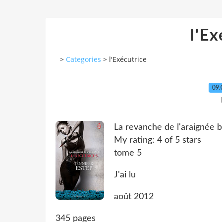
l'Ex
>
Categories
>
l'Exécutrice
09.
La revanche de l'araignée 
My rating: 4 of 5 stars
tome 5
J'ai lu
août 2012
345 pages