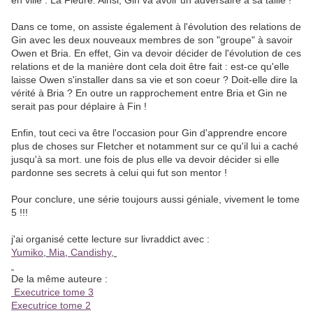
en ville : La Fleure. Ainsi, Gin va avoir un adversaire à sa taille !
Dans ce tome, on assiste également à l'évolution des relations de
Gin avec les deux nouveaux membres de son "groupe" à savoir
Owen et Bria. En effet, Gin va devoir décider de l'évolution de ces
relations et de la manière dont cela doit être fait : est-ce qu'elle
laisse Owen s'installer dans sa vie et son coeur ? Doit-elle dire la
vérité à Bria ? En outre un rapprochement entre Bria et Gin ne
serait pas pour déplaire à Fin !
Enfin, tout ceci va être l'occasion pour Gin d'apprendre encore
plus de choses sur Fletcher et notamment sur ce qu'il lui a caché
jusqu'à sa mort. une fois de plus elle va devoir décider si elle
pardonne ses secrets à celui qui fut son mentor !
Pour conclure, une série toujours aussi géniale, vivement le tome
5 !!!
j'ai organisé cette lecture sur livraddict avec :
Yumiko
,
Mia
,
Candishy,
De la même auteure :
Executrice tome 3
Executrice tome 2