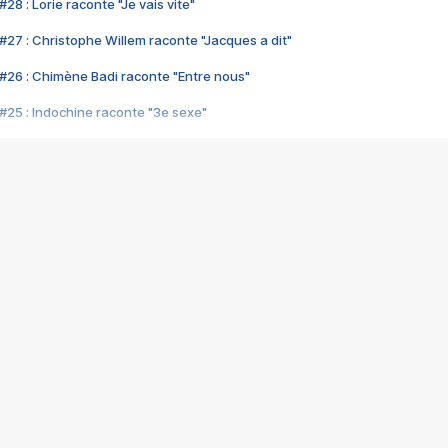
28 : Lorie raconte "Je vais vite"
#27 : Christophe Willem raconte "Jacques a dit"
#26 : Chimène Badi raconte "Entre nous"
#25 : Indochine raconte "3e sexe"
#24 : Zaho raconte "C'est chelou"
#23 : Patrick Bruel raconte "Au café des délices"
#22 : Kyo raconte "Le chemin"
#21 : Nolwenn Leroy raconte "Cassé"
#20 : Patrick Hernandez raconte "Born to be alive"
#19 : Lorie raconte "Près de moi"
#18 : Michael Jones raconte "A nos actes manqués" (avec Jean-Jacque
#17 : Khaled raconte "Aïcha"
#16 : Corneille raconte "Parce qu'on vient de loin"